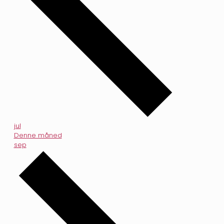
jul
Denne måned
sep