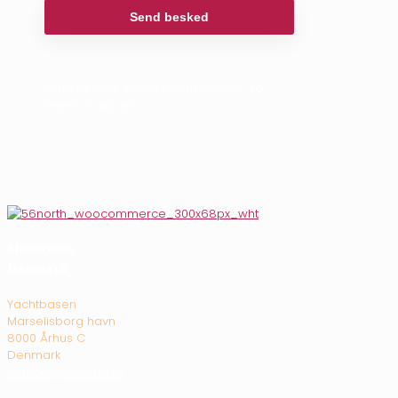
Send os dine kontaktinformationer, så
ringer vi dig op!
Showroom
Danmark
Yachtbasen
Marselisborg havn
8000 Århus C
Denmark
contact@56north.dk