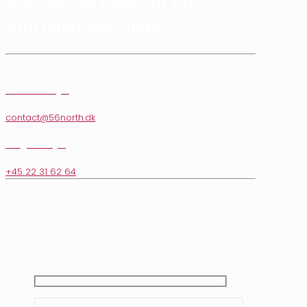
Kontakt os i dag for en
uforpligtende snak.
Skriv til os på
contact@56north.dk
Ring til os på
+45 22 31 62 64
Jeg vil gerne ringes op!