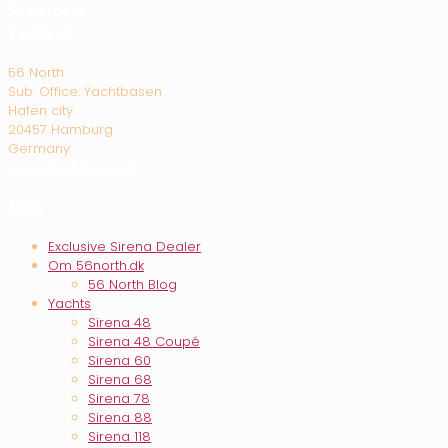
Showroom
Tyskland
56 North
Sub. Office: Yachtbasen
Hafen city
20457 Hamburg
Germany
contact@56north.dk
Links
Exclusive Sirena Dealer
Om 56north.dk
56 North Blog
Yachts
Sirena 48
Sirena 48 Coupé
Sirena 60
Sirena 68
Sirena 78
Sirena 88
Sirena 118