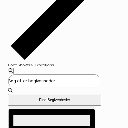
Boat Shows & Exhibitions
Begivenheder
Begivenheder
Søg
Skriv
Søgning
efter
nøgleord.
begivenheder
Søg
og
efter
Begivenheder
visninger
Find Begivenheder
på
Begivenhed
nøgleord.
Navigation
Visninger
Navigation