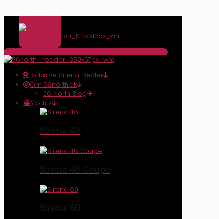
Exclusive Sirena Dealer
Om 56north.dk
56 North Blog
Yachts
Sirena 48
Sirena 48 Coupé
Sirena 60