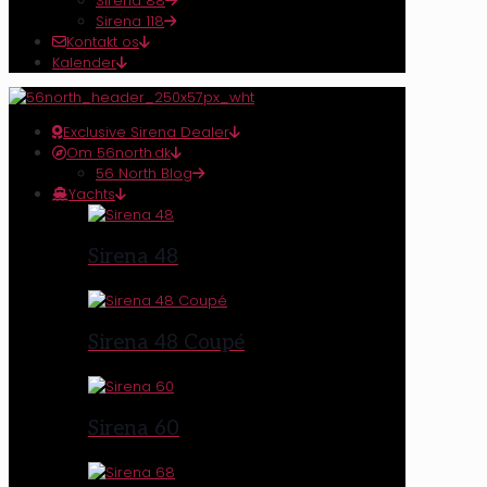
Sirena 88
Sirena 118
Kontakt os
Kalender
Exclusive Sirena Dealer
Om 56north.dk
56 North Blog
Yachts
Sirena 48
Sirena 48 Coupé
Sirena 60