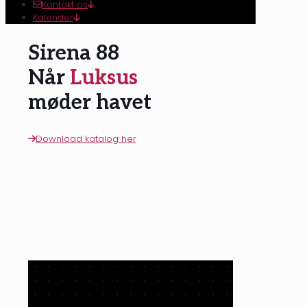
Kontakt os
Kalender
Sirena 88
Når
Luksus
møder havet
Download katalog her