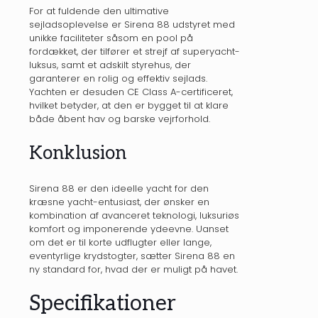
For at fuldende den ultimative
sejladsoplevelse er Sirena 88 udstyret med
unikke faciliteter såsom en pool på
fordækket, der tilfører et strejf af superyacht-
luksus, samt et adskilt styrehus, der
garanterer en rolig og effektiv sejlads.
Yachten er desuden CE Class A-certificeret,
hvilket betyder, at den er bygget til at klare
både åbent hav og barske vejrforhold.
Konklusion
Sirena 88 er den ideelle yacht for den
kræsne yacht-entusiast, der ønsker en
kombination af avanceret teknologi, luksuriøs
komfort og imponerende ydeevne. Uanset
om det er til korte udflugter eller lange,
eventyrlige krydstogter, sætter Sirena 88 en
ny standard for, hvad der er muligt på havet.
Specifikationer