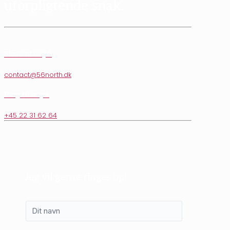
uforpligtende snak.
Skriv til os på
contact@56north.dk
Ring til os på
+45 22 31 62 64
Jeg vil gerne ringes op!