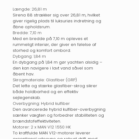
Længde: 26,81 m
Sirena 88 strækker sig over 26,81 m, hvilket
giver rigelig plads til luksuriøs indretning og
åbne opholdsrum.
Bredde: 7,10 m
Med en bredde på 7,10 m opleves et
rummeligt interiør, der giver en følelse af
storhed og komfort ombord.
Dybgang: 1,84 m
En dybgang på 1,84 m gør yachten alsidig –
den kan navigere i lavt vand såvel som
åbent hav.
Skrogmateriale: Glasfiber (GRP)
Det lette og stærke glasfiber-skrog sikrer
både holdbarhed og en effektiv
sejlegenskab.
Overbygning: Hybrid kulfiber
Den avancerede hybrid kulfiber-overbygning
sænker vægten og forbedrer stabiliteten og
brændstofeffektiviteten.
Motorer: 2 x MAN V12 1.550 HK
To kraftfulde MAN V12-motorer leverer
exceptionel ydeevne og robust drift, med