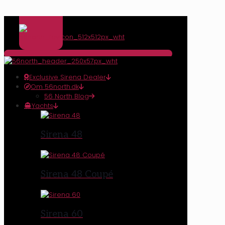
Exclusive Sirena Dealer
Om 56north.dk
56 North Blog
Yachts
Sirena 48
Sirena 48 Coupé
Sirena 60