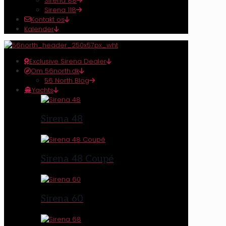
Sirena 88
Sirena 118
Kontakt os
Kalender
Exclusive Sirena Dealer
Om 56north.dk
56 North Blog
Yachts
Sirena 48
Sirena 48 Coupé
Sirena 60