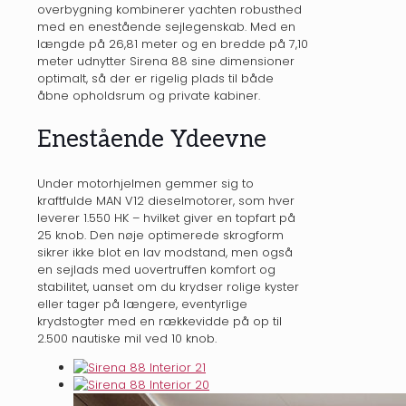
overbygning kombinerer yachten robusthed
med en enestående sejlegenskab. Med en
længde på 26,81 meter og en bredde på 7,10
meter udnytter Sirena 88 sine dimensioner
optimalt, så der er rigelig plads til både
åbne opholdsrum og private kabiner.
Enestående Ydeevne
Under motorhjelmen gemmer sig to
kraftfulde MAN V12 dieselmotorer, som hver
leverer 1.550 HK – hvilket giver en topfart på
25 knob. Den nøje optimerede skrogform
sikrer ikke blot en lav modstand, men også
en sejlads med uovertruffen komfort og
stabilitet, uanset om du krydser rolige kyster
eller tager på længere, eventyrlige
krydstogter med en rækkevidde på op til
2.500 nautiske mil ved 10 knob.