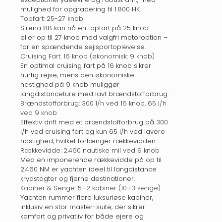
mulighed for opgradering til 1.800 HK.
Topfart: 25-27 knob
Sirena 88 kan nå en topfart på 25 knob –
eller op til 27 knob med valgfri motoroption –
for en spændende sejlsportoplevelse.
Cruising Fart: 16 knob (økonomisk: 9 knob)
En optimal cruising fart på 16 knob sikrer
hurtig rejse, mens den økonomiske
hastighed på 9 knob muliggør
langdistanceture med lavt brændstofforbrug.
Brændstofforbrug: 300 l/h ved 16 knob, 65 l/h
ved 9 knob
Effektiv drift med et brændstofforbrug på 300
l/h ved cruising fart og kun 65 l/h ved lavere
hastighed, hvilket forlænger rækkevidden.
Rækkevidde: 2.460 nautiske mil ved 9 knob
Med en imponerende rækkevidde på op til
2.460 NM er yachten ideel til langdistance
krydstogter og fjerne destinationer.
Kabiner & Senge: 5+2 kabiner (10+3 senge)
Yachten rummer flere luksuriøse kabiner,
inklusiv en stor master-suite, der sikrer
komfort og privatliv for både ejere og