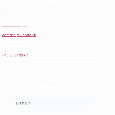
uforpligtende snak.
Skriv til os på
contact@56north.dk
Ring til os på
+45 22 31 62 64
Jeg vil gerne ringes op!