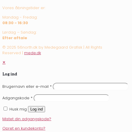
Vores åbningstider er:
Mandag - Fredag:
08:30 - 16:30
Lørdag – Søndag:
Efter aftale
© 2025 56north.dk by Medegaard Grafisk | All Rights
Reserved |
mede.dk
✕
Log ind
Brugernavn eller e-mail
*
Adgangskode
*
Husk mig
Log ind
Mistet din adgangskode?
Opret en kundekonto?