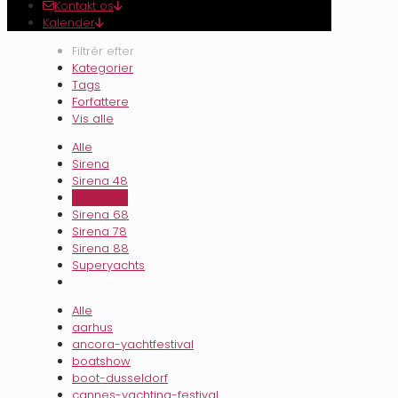
Kontakt os
Kalender
Filtrér efter
Kategorier
Tags
Forfattere
Vis alle
Alle
Sirena
Sirena 48
Sirena 60
Sirena 68
Sirena 78
Sirena 88
Superyachts
Alle
aarhus
ancora-yachtfestival
boatshow
boot-dusseldorf
cannes-yachting-festival