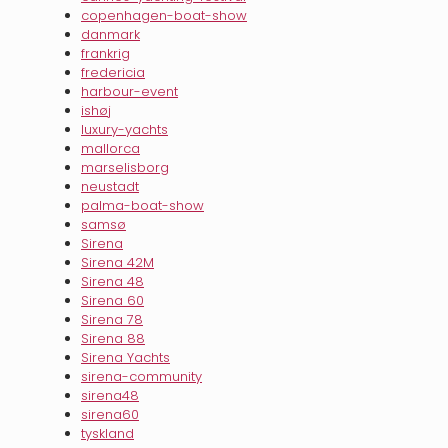
copenhagen-boat-show
danmark
frankrig
fredericia
harbour-event
ishøj
luxury-yachts
mallorca
marselisborg
neustadt
palma-boat-show
samsø
Sirena
Sirena 42M
Sirena 48
Sirena 60
Sirena 78
Sirena 88
Sirena Yachts
sirena-community
sirena48
sirena60
tyskland