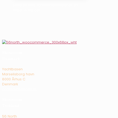
Send os dine kontaktinformationer, så
ringer vi dig op!
Showroom
Danmark
Yachtbasen
Marselisborg havn
8000 Århus C
Denmark
contact@56north.dk
Showroom
Tyskland
56 North