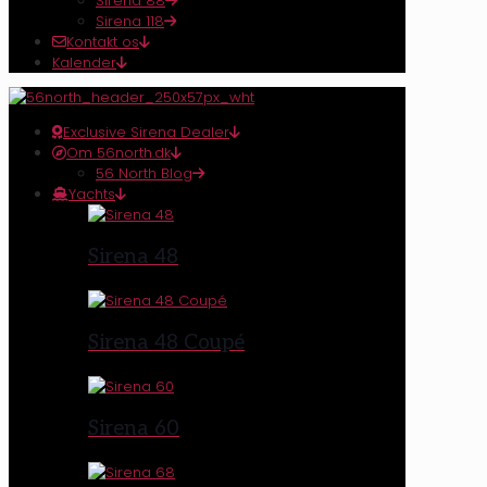
Sirena 88
Sirena 118
Kontakt os
Kalender
Exclusive Sirena Dealer
Om 56north.dk
56 North Blog
Yachts
Sirena 48
Sirena 48 Coupé
Sirena 60