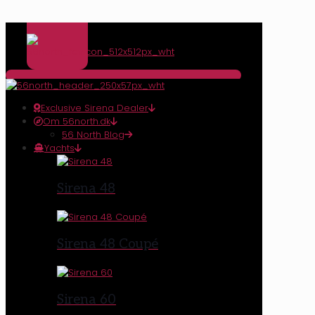
Exclusive Sirena Dealer
Om 56north.dk
56 North Blog
Yachts
Sirena 48
Sirena 48 Coupé
Sirena 60