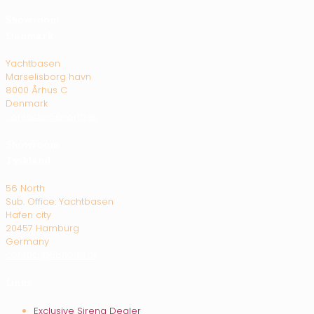
Showroom
Danmark
Yachtbasen
Marselisborg havn
8000 Århus C
Denmark
contact@56north.dk
Showroom
Tyskland
56 North
Sub. Office: Yachtbasen
Hafen city
20457 Hamburg
Germany
contact@56north.dk
Links
Exclusive Sirena Dealer