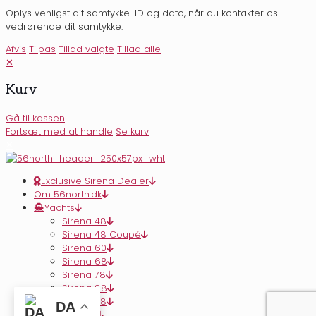
Oplys venligst dit samtykke-ID og dato, når du kontakter os
vedrørende dit samtykke.
Afvis
Tilpas
Tillad valgte
Tillad alle
✕
Kurv
Gå til kassen
Fortsæt med at handle
Se kurv
✕
Exclusive Sirena Dealer
Om 56north.dk
Yachts
Sirena 48
Sirena 48 Coupé
Sirena 60
Sirena 68
Sirena 78
Sirena 88
Sirena 118
DA
56 North Blog