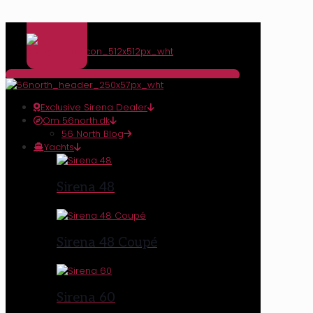
Exclusive Sirena Dealer
Om 56north.dk
56 North Blog
Yachts
Sirena 48
Sirena 48 Coupé
Sirena 60