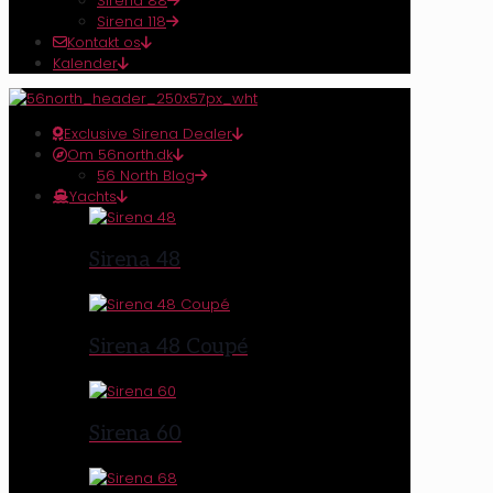
Sirena 88
Sirena 118
Kontakt os
Kalender
Exclusive Sirena Dealer
Om 56north.dk
56 North Blog
Yachts
Sirena 48
Sirena 48 Coupé
Sirena 60