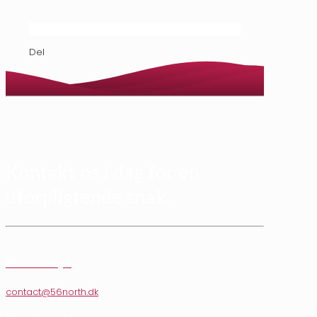
Del
Kontakt os i dag for en
uforpligtende snak.
Skriv til os på
contact@56north.dk