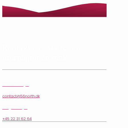
Kontakt os i dag for en
uforpligtende snak.
Skriv til os på
contact@56north.dk
Ring til os på
+45 22 31 62 64