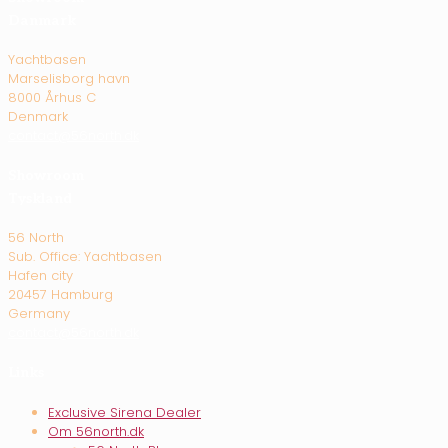
Danmark
Yachtbasen
Marselisborg havn
8000 Århus C
Denmark
contact@56north.dk
Showroom
Tyskland
56 North
Sub. Office: Yachtbasen
Hafen city
20457 Hamburg
Germany
contact@56north.dk
Links
Exclusive Sirena Dealer
Om 56north.dk