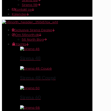
Sirena 88
Sirena 118
Kontakt os
Kalender
Exclusive Sirena Dealer
Om 56north.dk
56 North Blog
Yachts
Sirena 48
Sirena 48 Coupé
Sirena 60