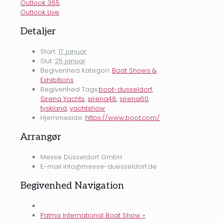
Outlook 365
Outlook Live
Detaljer
Start:
17 januar
Slut:
25 januar
Begivenhed Kategori:
Boat Shows &
Exhibitions
Begivenhed Tags:
boot-dusseldorf
,
Sirena Yachts
,
sirena48
,
sirena60
,
tyskland
,
yachtshow
Hjemmeside:
https://www.boot.com/
Arrangør
Messe Düsseldorf GmbH
E-mail
info@messe-duesseldorf.de
Begivenhed Navigation
Palma International Boat Show
»