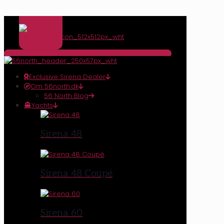
Exclusive Sirena Dealer
Om 56north.dk
56 North Blog
Yachts
Sirena 48
Sirena 48 Coupé
Sirena 60