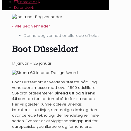
Kontakt os
Kalender
« Alle Begivenheder
Denne begivenhed er allerede afholdt.
Boot Düsseldorf
17 januar
–
25 januar
Boot Düsseldorf er verdens største båd- og
vandsportsmesse med over 1.500 udstillere.
56North præsenterer
Sirena 60
og
Sirena
48
som de første demobåde for sæsonen.
Her vil gæster kunne opleve Sirenas
karakteristiske linjer, rummelige dæk og den
avancerede teknologi, der kendetegner hele
serien. Eventet er et vigtigt samlingspunkt for
europæiske yachtkøbere og forhandlere.