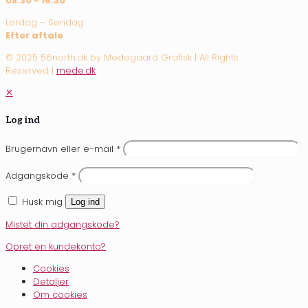
08:30 - 16:30
Lørdag – Søndag:
Efter aftale
© 2025 56north.dk by Medegaard Grafisk | All Rights
Reserved |
mede.dk
✕
Log ind
Brugernavn eller e-mail
*
Adgangskode
*
Husk mig
Log ind
Mistet din adgangskode?
Opret en kundekonto?
Cookies
Detaljer
Om cookies