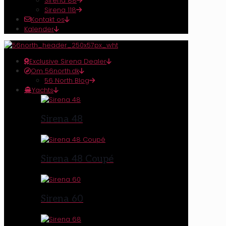
Sirena 88
Sirena 118
Kontakt os
Kalender
Exclusive Sirena Dealer
Om 56north.dk
56 North Blog
Yachts
Sirena 48
Sirena 48 Coupé
Sirena 60