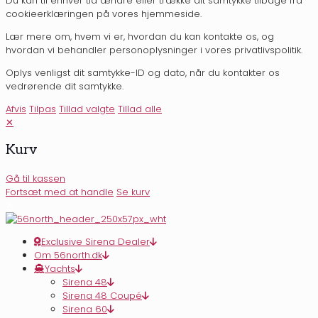
Du kan til enhver tid ændre eller trække dit samtykke tilbage fra
cookieerklæringen på vores hjemmeside.
Lær mere om, hvem vi er, hvordan du kan kontakte os, og
hvordan vi behandler personoplysninger i vores privatlivspolitik.
Oplys venligst dit samtykke-ID og dato, når du kontakter os
vedrørende dit samtykke.
Afvis
Tilpas
Tillad valgte
Tillad alle
✕
Kurv
Gå til kassen
Fortsæt med at handle
Se kurv
✕
Exclusive Sirena Dealer
Om 56north.dk
Yachts
Sirena 48
Sirena 48 Coupé
Sirena 60