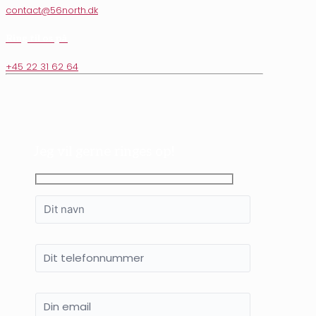
contact@56north.dk
Ring til os på
+45 22 31 62 64
Jeg vil gerne ringes op!