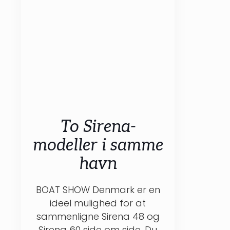
BOAT SHOW DENMARK · 56°
NORTH
To Sirena-
OPLEV
modeller i samme
SIRENA I
havn
FREDERICIA.
BOAT SHOW Denmark er en
ideel mulighed for at
Mød 56° North i Marina
Fredericia og oplev Sirena
sammenligne Sirena 48 og
48 og Sirena 60 live under
Sirena 60 side om side. Du