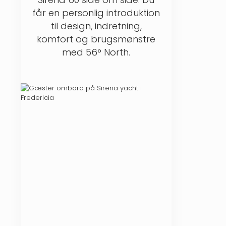
BOAT SHOW Denmark 2026.
får en personlig introduktion
til design, indretning,
komfort og brugsmønstre
med 56° North.