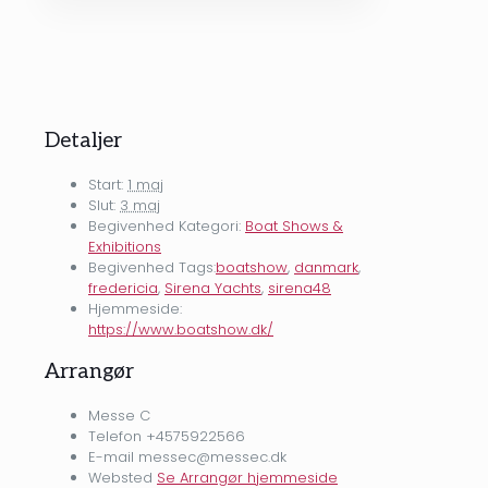
Detaljer
Start:
1 maj
Slut:
3 maj
Begivenhed Kategori:
Boat Shows &
Exhibitions
Begivenhed Tags:
boatshow
,
danmark
,
fredericia
,
Sirena Yachts
,
sirena48
Hjemmeside:
https://www.boatshow.dk/
Arrangør
Messe C
Telefon
+4575922566
E-mail
messec@messec.dk
Websted
Se Arrangør hjemmeside