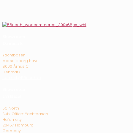
Showroom
Danmark
Yachtbasen
Marselisborg havn
8000 Århus C
Denmark
contact@56north.dk
Showroom
Tyskland
56 North
Sub. Office: Yachtbasen
Hafen city
20457 Hamburg
Germany