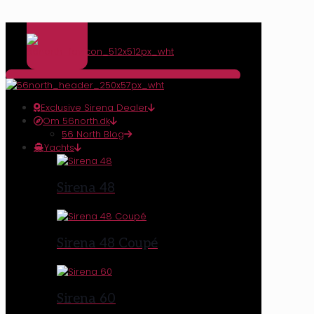
Exclusive Sirena Dealer
Om 56north.dk
56 North Blog
Yachts
Sirena 48
Sirena 48 Coupé
Sirena 60