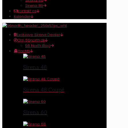
Sirena 88
Sirena 118
Kontakt os
Kalender
Exclusive Sirena Dealer
Om 56north.dk
56 North Blog
Yachts
Sirena 48
Sirena 48 Coupé
Sirena 60